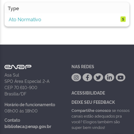
Type
Ato Normativo
5
NAS REDES
Asa Sul
SPO Área Especial 2-A
CEP 70.610-900
ACESSIBILIDADE
Brasília/DF
DEIXE SEU FEEDBACK
Horário de funcionamento
Compartilhe conosco
se nossos
08h00 às 18h00
canais estão adequados pra
Contato
você? Elogios também são
biblioteca@enap.gov.br
super bem vindos!