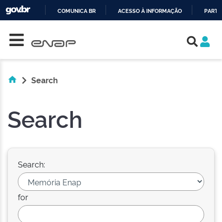
COMUNICA BR
ACESSO À INFORMAÇÃO
PARTI
Skip navigation
IR
PARA
O
CONTEÚDO
Search
Search
Search:
for