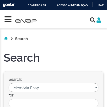
COMUNICA BR
ACESSO À INFORMAÇÃO
PARTI
Skip navigation
IR
PARA
O
CONTEÚDO
Search
Search
Search:
for