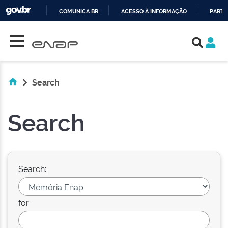
COMUNICA BR
ACESSO À INFORMAÇÃO
PARTI
Skip navigation
IR
PARA
O
CONTEÚDO
Search
Search
Search:
for