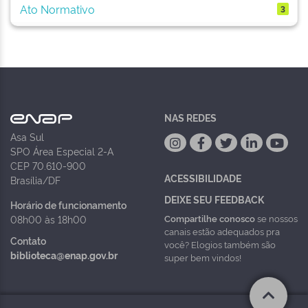
Ato Normativo
3
NAS REDES
Asa Sul
SPO Área Especial 2-A
CEP 70.610-900
ACESSIBILIDADE
Brasília/DF
DEIXE SEU FEEDBACK
Horário de funcionamento
Compartilhe conosco
se nossos
08h00 às 18h00
canais estão adequados pra
Contato
você? Elogios também são
biblioteca@enap.gov.br
super bem vindos!