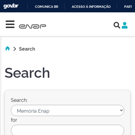
COMUNICA BR
ACESSO À INFORMAÇÃO
PARTI
Skip navigation
IR
PARA
O
CONTEÚDO
Search
Search
Search:
for