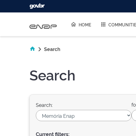
Skip navigation
HOME
COMMUNITI
Search
Search
fo
Search:
Current filters: