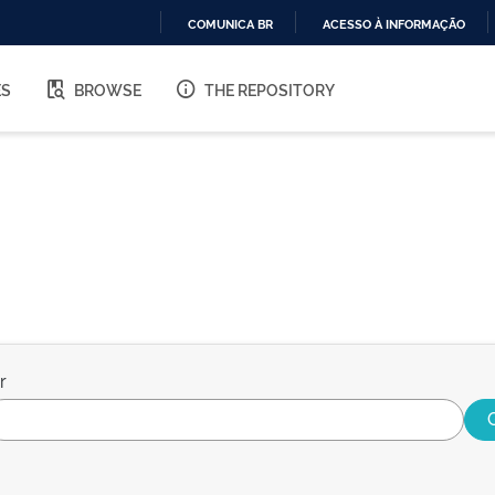
COMUNICA BR
ACESSO À INFORMAÇÃO
IR
PARA
ES
BROWSE
THE REPOSITORY
O
CONTEÚDO
r