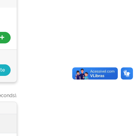
econds).