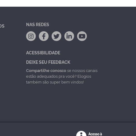
NAS REDES
OS
ACESSIBILIDADE
DEIXE SEU FEEDBACK
Compartilhe conosco
se nossos canais
estão adequados pra você? Elogios
também são super bem vindos!