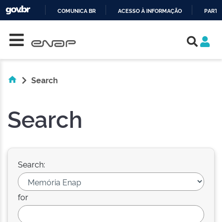
COMUNICA BR
ACESSO À INFORMAÇÃO
PARTI
Skip navigation
IR
PARA
O
CONTEÚDO
Search
Search
Search:
for