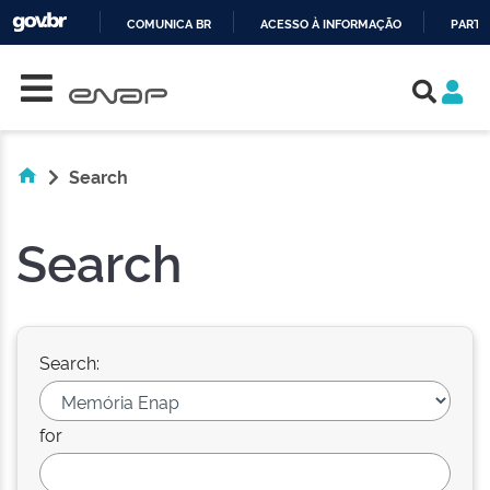
COMUNICA BR
ACESSO À INFORMAÇÃO
PARTI
Skip navigation
IR
PARA
O
CONTEÚDO
Search
Search
Search:
for