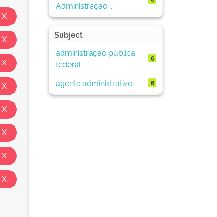
Administração ...
Subject
administração pública
6
federal
agente administrativo
6