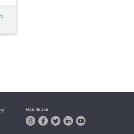
ão
NAS REDES
OS