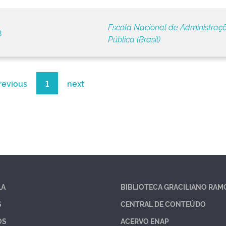
Escola Nacional de Administraç
8
Pública (Brasil)
revious
1
next
LA
BIBLIOTECA GRACILIANO RAM
S
CENTRAL DE CONTEÚDO
OS
ACERVO ENAP