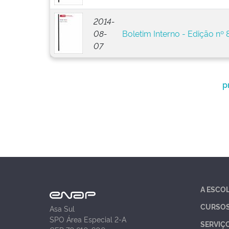
2014-
08-
Boletim Interno - Edição nº 
07
p
A ESCO
CURSO
Asa Sul
SPO Área Especial 2-A
SERVIÇ