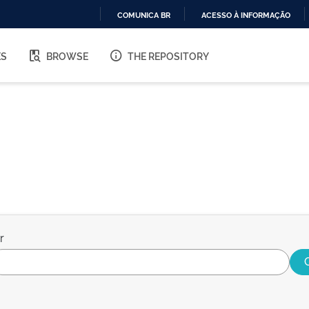
COMUNICA BR
ACESSO À INFORMAÇÃO
IR
PARA
ES
BROWSE
THE REPOSITORY
O
CONTEÚDO
r