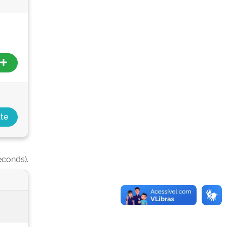
econds).