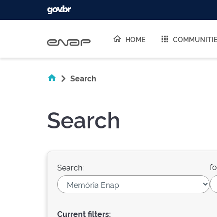
Skip navigation
HOME
COMMUNITI
Search
Search
fo
Search:
Current filters: