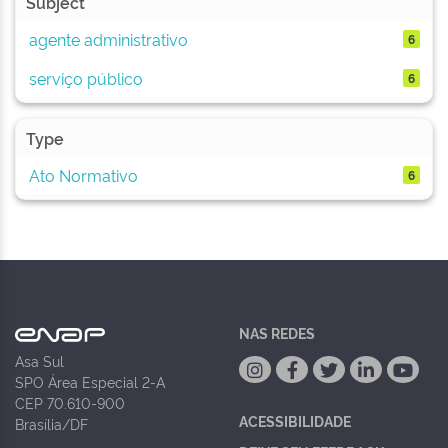
Subject
agente administrativo
6
serviço público
6
Type
Ato Normativo
6
NAS REDES
Asa Sul
SPO Área Especial 2-A
CEP 70.610-900
ACESSIBILIDADE
Brasília/DF