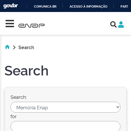
COMUNICA BR
ACESSO À INFORMAÇÃO
PARTI
Skip navigation
IR
PARA
O
CONTEÚDO
Search
Search
Search:
for