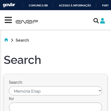
COMUNICA BR
ACESSO À INFORMAÇÃO
PARTI
Skip navigation
IR
PARA
O
CONTEÚDO
Search
Search
Search:
for