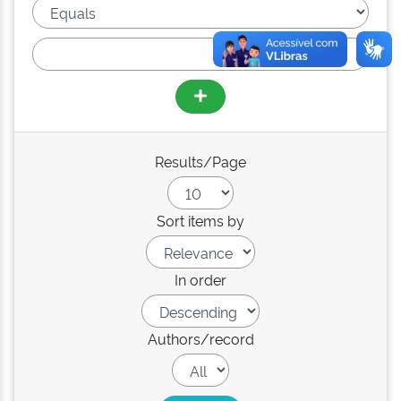
Results/Page
Sort items by
In order
Authors/record