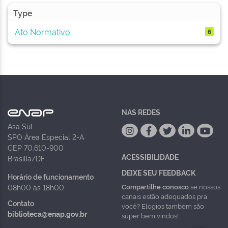
Type
Ato Normativo
6
NAS REDES
Asa Sul
SPO Área Especial 2-A
CEP 70.610-900
ACESSIBILIDADE
Brasília/DF
DEIXE SEU FEEDBACK
Horário de funcionamento
Compartilhe conosco
se nossos
08h00 às 18h00
canais estão adequados pra
Contato
você? Elogios também são
biblioteca@enap.gov.br
super bem vindos!