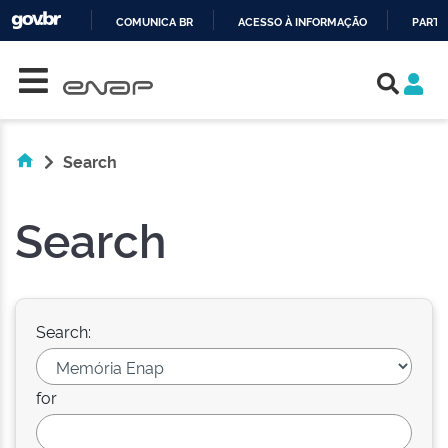
COMUNICA BR
ACESSO À INFORMAÇÃO
PARTI
Skip navigation
IR
PARA
O
CONTEÚDO
Search
Search
Search:
for