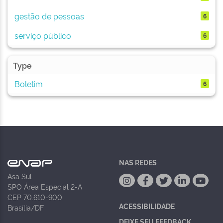
gestão de pessoas
6
serviço público
6
Type
Boletim
6
NAS REDES
Asa Sul
SPO Área Especial 2-A
CEP 70.610-900
ACESSIBILIDADE
Brasília/DF
DEIXE SEU FEEDBACK