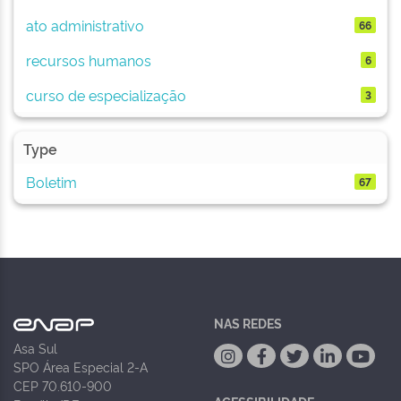
ato administrativo
66
recursos humanos
6
curso de especialização
3
Type
Boletim
67
NAS REDES
Asa Sul
SPO Área Especial 2-A
CEP 70.610-900