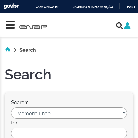
COMUNICA BR
ACESSO À INFORMAÇÃO
PARTI
Skip navigation
IR
PARA
O
CONTEÚDO
Search
Search
Search:
for