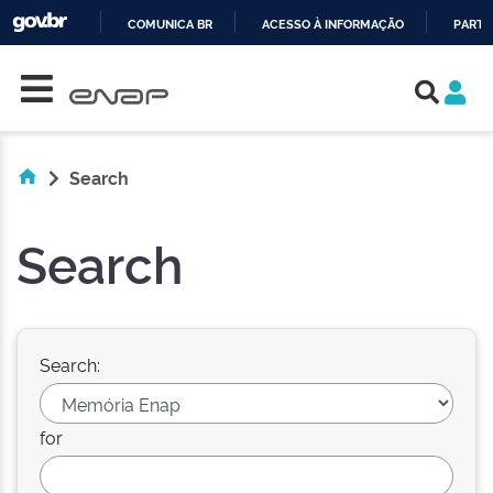
COMUNICA BR
ACESSO À INFORMAÇÃO
PARTI
Skip navigation
IR
PARA
O
CONTEÚDO
Search
Search
Search:
for