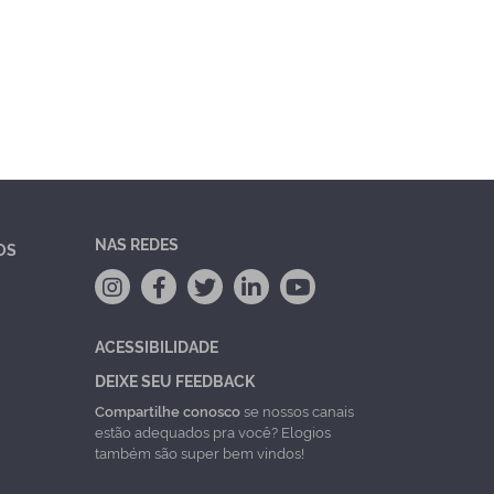
NAS REDES
OS
ACESSIBILIDADE
DEIXE SEU FEEDBACK
Compartilhe conosco
se nossos canais
estão adequados pra você? Elogios
também são super bem vindos!