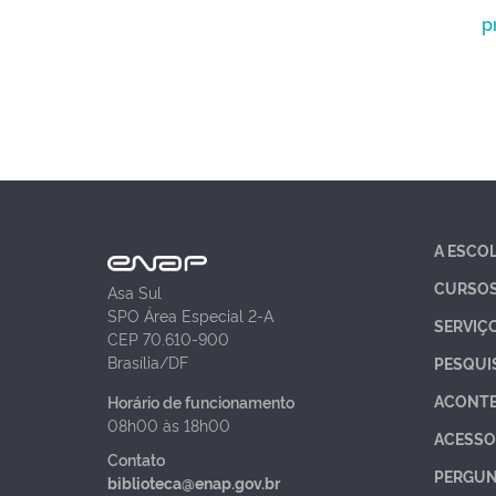
p
A ESCO
CURSO
Asa Sul
SPO Área Especial 2-A
SERVIÇ
CEP 70.610-900
Brasília/DF
PESQUI
ACONT
Horário de funcionamento
08h00 às 18h00
ACESSO
Contato
PERGUN
biblioteca@enap.gov.br