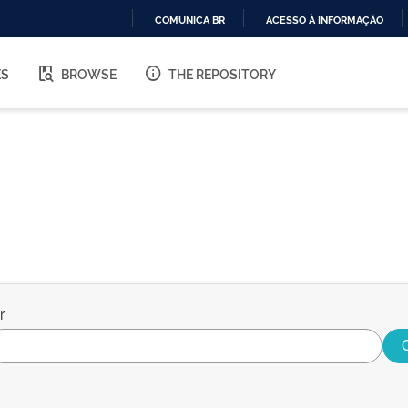
COMUNICA BR
ACESSO À INFORMAÇÃO
IR
PARA
ES
BROWSE
THE REPOSITORY
O
CONTEÚDO
r