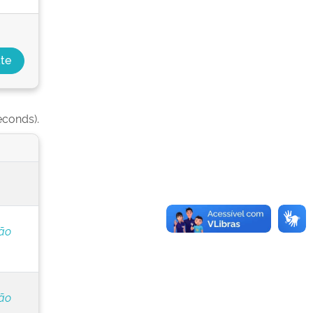
econds).
ção
ção