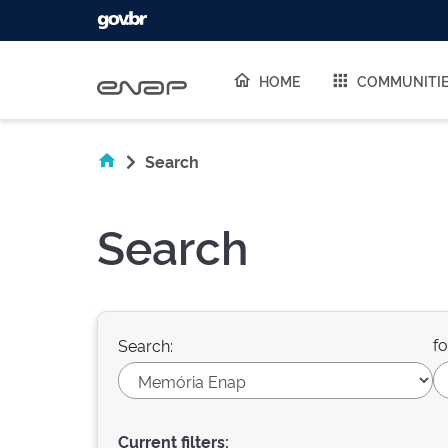
Skip navigation
HOME
COMMUNITI
Search
Search
fo
Search:
Current filters: