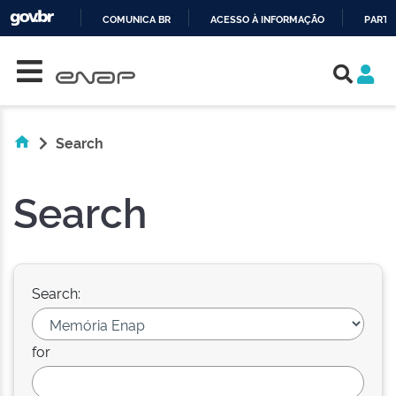
COMUNICA BR
ACESSO À INFORMAÇÃO
PARTI
Skip navigation
IR
PARA
O
CONTEÚDO
Search
Search
Search:
for