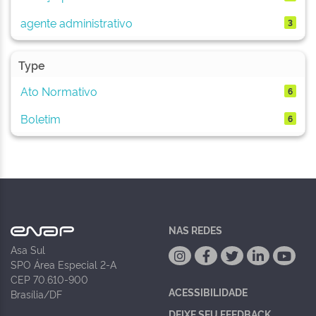
agente administrativo
3
Type
Ato Normativo
6
Boletim
6
NAS REDES
Asa Sul
SPO Área Especial 2-A
CEP 70.610-900
ACESSIBILIDADE
Brasília/DF
DEIXE SEU FEEDBACK