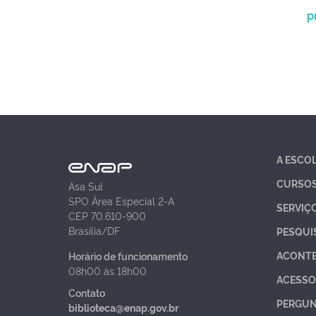
p
A ESCO
CURSO
Asa Sul
SPO Área Especial 2-A
SERVIÇ
CEP 70.610-900
Brasília/DF
PESQUI
ACONT
Horário de funcionamento
08h00 às 18h00
ACESSO
Contato
PERGUN
biblioteca@enap.gov.br