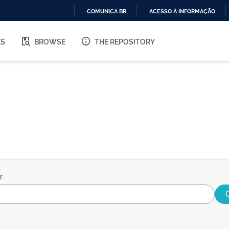
COMUNICA BR
ACESSO À INFORMAÇÃO
IR
PARA
ES
BROWSE
THE REPOSITORY
O
CONTEÚDO
r