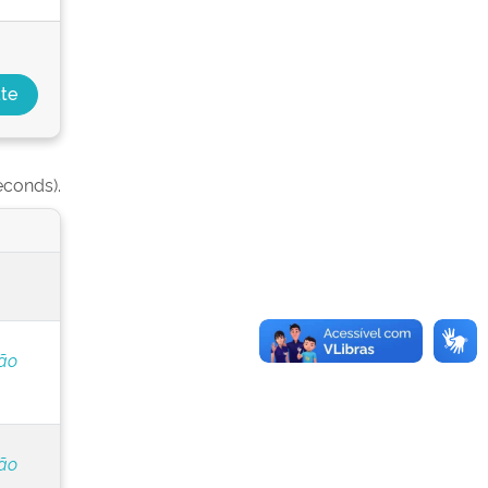
econds).
ção
ção