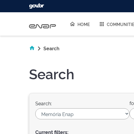
Skip navigation
HOME
COMMUNITI
Search
Search
fo
Search:
Current filters: