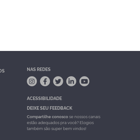
NAS REDES
OS
ACESSIBILIDADE
DEIXE SEU FEEDBACK
Compartilhe conosco
se nossos canais
estão adequados pra você? Elogios
também são super bem vindos!