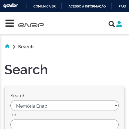
COMUNICA BR
ACESSO À INFORMAÇÃO
PARTI
Skip navigation
IR
PARA
O
CONTEÚDO
Search
Search
Search:
for