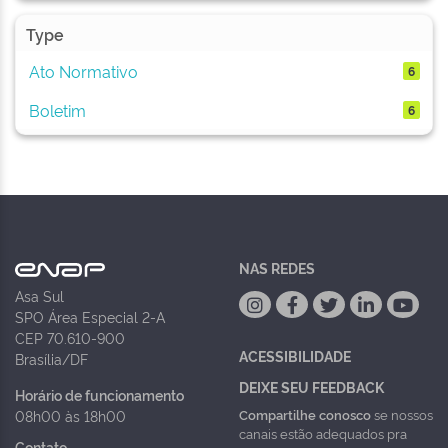
Type
Ato Normativo
6
Boletim
6
NAS REDES
Asa Sul
SPO Área Especial 2-A
CEP 70.610-900
ACESSIBILIDADE
Brasília/DF
DEIXE SEU FEEDBACK
Horário de funcionamento
Compartilhe conosco
se nossos
08h00 às 18h00
canais estão adequados pra
Contato