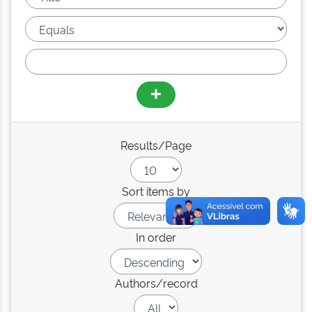
Results/Page
Sort items by
In order
Authors/record