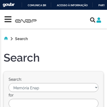
COMUNICA BR
ACESSO À INFORMAÇÃO
PARTI
Skip navigation
IR
PARA
O
CONTEÚDO
Search
Search
Search:
for