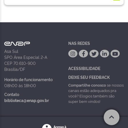
NAS REDES
Asa Sul
SPO Área Especial 2-A
CEP 70.610-900
ACESSIBILIDADE
Brasília/DF
DEIXE SEU FEEDBACK
Horário de funcionamento
Compartilhe conosco
se nossos
08h00 às 18h00
canais estão adequados pra
Contato
você? Elogios também são
biblioteca@enap.gov.br
super bem vindos!