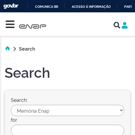
COMUNICA BR
ACESSO À INFORMAÇÃO
PARTI
Skip navigation
IR
PARA
O
CONTEÚDO
Search
Search
Search:
for