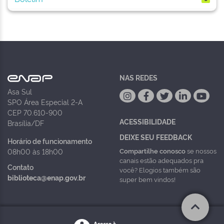
NAS REDES
Asa Sul
SPO Área Especial 2-A
CEP 70.610-900
ACESSIBILIDADE
Brasília/DF
DEIXE SEU FEEDBACK
Horário de funcionamento
Compartilhe conosco
se nossos
08h00 às 18h00
canais estão adequados pra
Contato
você? Elogios também são
biblioteca@enap.gov.br
super bem vindos!