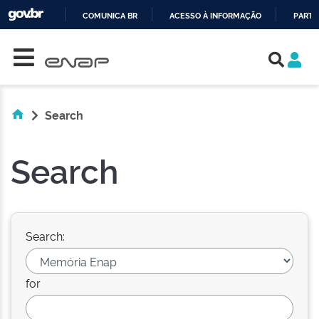
COMUNICA BR
ACESSO À INFORMAÇÃO
PARTI
Skip navigation
IR
PARA
O
CONTEÚDO
Search
Search
Search:
for