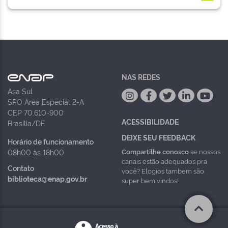
NAS REDES
Asa Sul
SPO Área Especial 2-A
CEP 70.610-900
ACESSIBILIDADE
Brasília/DF
DEIXE SEU FEEDBACK
Horário de funcionamento
Compartilhe conosco
se nossos
08h00 às 18h00
canais estão adequados pra
Contato
você? Elogios também são
biblioteca@enap.gov.br
super bem vindos!