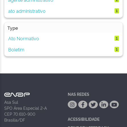
ato administrativo
1
Type
Ato Normativo
1
Boletim
1
NAS REDES
Asa Sul
SPO Área Especial 2-A
CEP 70.610-900
ACESSIBILIDADE
Brasília/DF