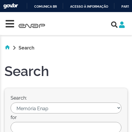
COMUNICA BR
ACESSO À INFORMAÇÃO
PARTI
Skip navigation
IR
PARA
O
CONTEÚDO
Search
Search
Search:
for