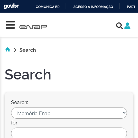
COMUNICA BR
ACESSO À INFORMAÇÃO
PARTI
Skip navigation
IR
PARA
O
CONTEÚDO
Search
Search
Search:
for