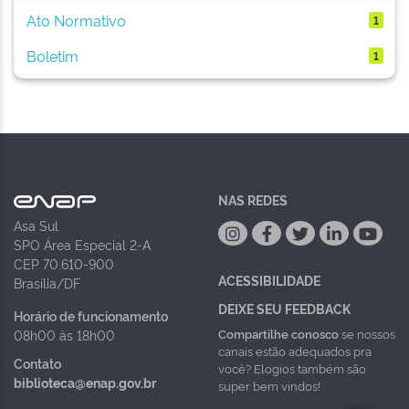
Ato Normativo
1
Boletim
1
NAS REDES
Asa Sul
SPO Área Especial 2-A
CEP 70.610-900
ACESSIBILIDADE
Brasília/DF
DEIXE SEU FEEDBACK
Horário de funcionamento
Compartilhe conosco
se nossos
08h00 às 18h00
canais estão adequados pra
Contato
você? Elogios também são
biblioteca@enap.gov.br
super bem vindos!