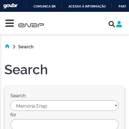
COMUNICA BR
ACESSO À INFORMAÇÃO
PARTI
Skip navigation
IR
PARA
O
CONTEÚDO
Search
Search
Search:
for