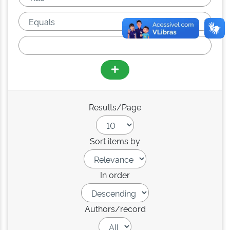
Results/Page
Sort items by
In order
Authors/record