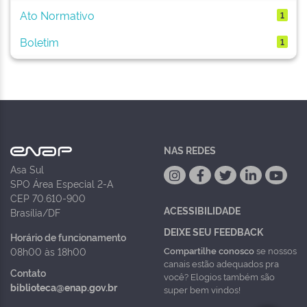
Ato Normativo
1
Boletim
1
NAS REDES
Asa Sul
SPO Área Especial 2-A
CEP 70.610-900
ACESSIBILIDADE
Brasília/DF
DEIXE SEU FEEDBACK
Horário de funcionamento
Compartilhe conosco
se nossos
08h00 às 18h00
canais estão adequados pra
Contato
você? Elogios também são
biblioteca@enap.gov.br
super bem vindos!