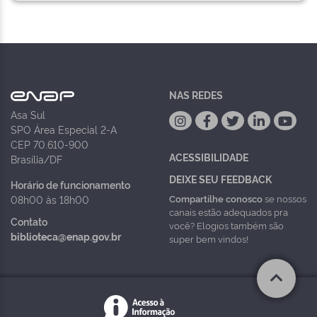
NAS REDES
Asa Sul
SPO Área Especial 2-A
CEP 70.610-900
ACESSIBILIDADE
Brasília/DF
DEIXE SEU FEEDBACK
Horário de funcionamento
Compartilhe conosco
se nossos
08h00 às 18h00
canais estão adequados pra
Contato
você? Elogios também são
biblioteca@enap.gov.br
super bem vindos!