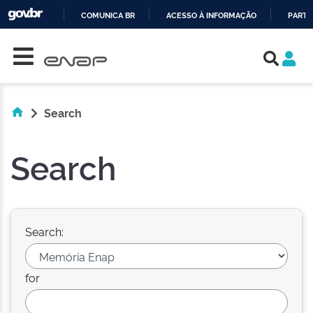
COMUNICA BR
ACESSO À INFORMAÇÃO
PARTI
Skip navigation
IR
PARA
O
CONTEÚDO
Search
Search
Search:
for