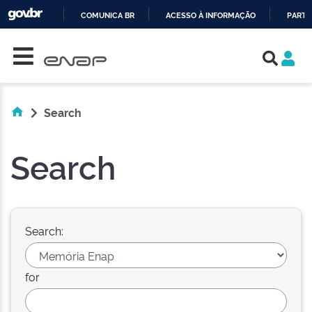
COMUNICA BR
ACESSO À INFORMAÇÃO
PARTI
Skip navigation
IR
PARA
O
CONTEÚDO
Search
Search
Search:
for