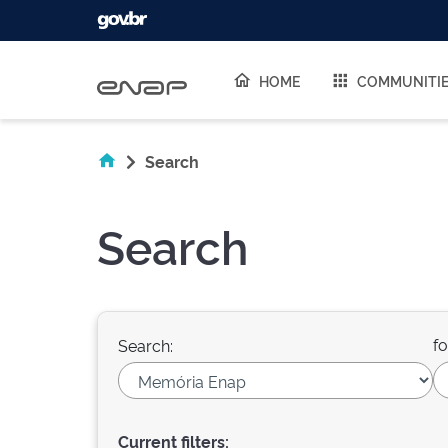
Skip navigation
HOME
COMMUNITI
Search
Search
fo
Search:
Current filters: