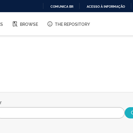
COMUNICA BR
ACESSO À INFORMAÇÃO
IR
PARA
ES
BROWSE
THE REPOSITORY
O
CONTEÚDO
r