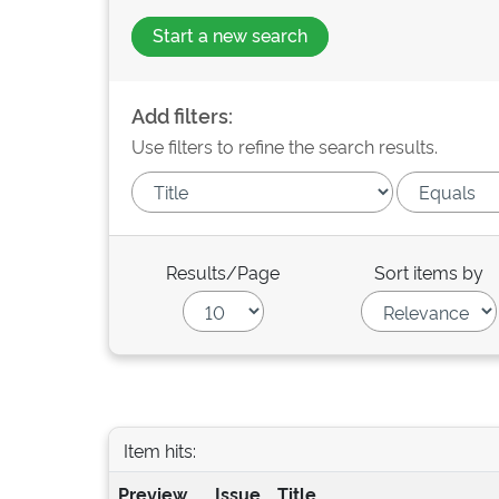
Start a new search
Add filters:
Use filters to refine the search results.
Results/Page
Sort items by
Item hits:
Preview
Issue
Title