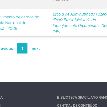
Escola de Administração Fazen
ovimento de cargos do
(Esaf)
;
Brasil. Ministério do
la Nacional de
Planejamento Orçamento e Ge
ap) - 2009
(MP)
revious
1
next
LA
BIBLIOTECA GRACILIANO RAM
S
CENTRAL DE CONTEÚDO