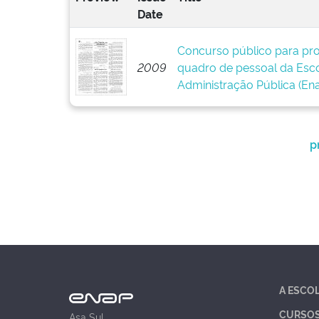
Date
Concurso público para pr
2009
quadro de pessoal da Esco
Administração Pública (En
p
A ESCO
CURSO
Asa Sul