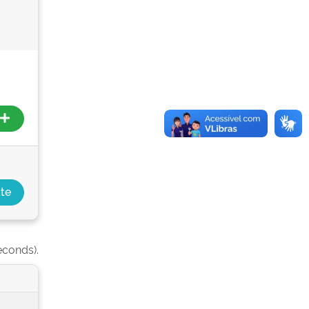
econds).