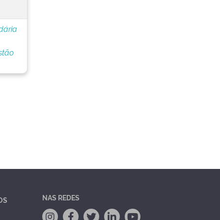
dária
stão
NAS REDES
OS