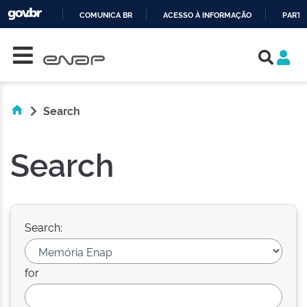
COMUNICA BR
ACESSO À INFORMAÇÃO
PARTI
Skip navigation
IR
PARA
O
CONTEÚDO
Search
Search
Search:
for