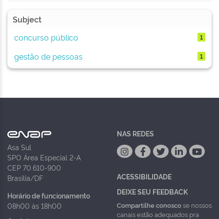
Subject
concurso público
1
gestão de pessoas
1
NAS REDES
Asa Sul
SPO Área Especial 2-A
CEP 70.610-900
ACESSIBILIDADE
Brasília/DF
DEIXE SEU FEEDBACK
Horário de funcionamento
Compartilhe conosco
se nossos
08h00 às 18h00
canais estão adequados pra