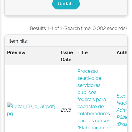
Results 1-1 of 1 (Search time: 0.002 seconds).
Item hits:
Preview
Issue
Title
Author
Date
Processo
seletivo de
servidores
públicos
Escola
federais para
Nacion
cadastro de
2016
Admini
colaboradores
Públic
para os cursos
(Brasil)
“Elaboração de