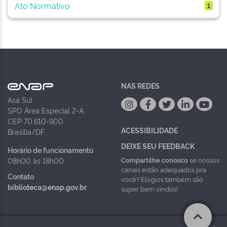
Ato Normativo
1
NAS REDES
Asa Sul
SPO Área Especial 2-A
CEP 70.610-900
ACESSIBILIDADE
Brasília/DF
DEIXE SEU FEEDBACK
Horário de funcionamento
Compartilhe conosco
se nossos
08h00 às 18h00
canais estão adequados pra
Contato
você? Elogios também são
biblioteca@enap.gov.br
super bem vindos!