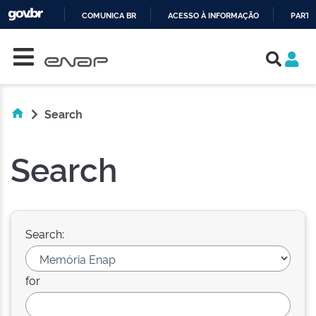
COMUNICA BR
ACESSO À INFORMAÇÃO
PARTI
Skip navigation
IR
PARA
O
CONTEÚDO
Search
Search
Search:
for