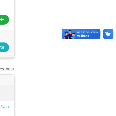
econds).
dária