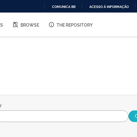
COMUNICA BR
ACESSO À INFORMAÇÃO
IR
PARA
ES
BROWSE
THE REPOSITORY
O
CONTEÚDO
r