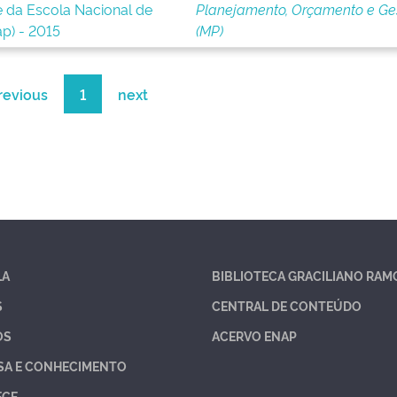
 da Escola Nacional de
Planejamento, Orçamento e Ge
p) - 2015
(MP)
revious
1
next
LA
BIBLIOTECA GRACILIANO RAM
S
CENTRAL DE CONTEÚDO
OS
ACERVO ENAP
SA E CONHECIMENTO
ECE