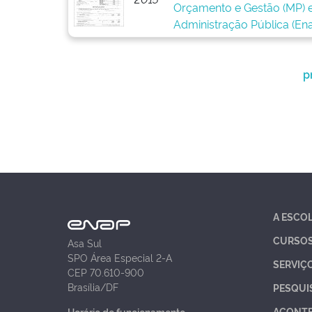
Orçamento e Gestão (MP) e
Administração Pública (Ena
p
A ESCO
CURSO
Asa Sul
SPO Área Especial 2-A
SERVIÇ
CEP 70.610-900
Brasília/DF
PESQUI
ACONT
Horário de funcionamento