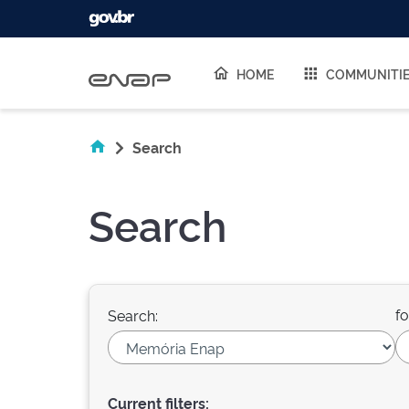
Skip navigation
HOME
COMMUNITI
Search
Search
fo
Search:
Current filters: