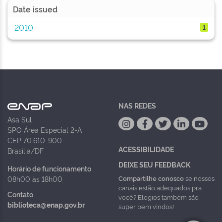
Date issued
2010
1
NAS REDES
Asa Sul
SPO Área Especial 2-A
CEP 70.610-900
ACESSIBILIDADE
Brasília/DF
DEIXE SEU FEEDBACK
Horário de funcionamento
Compartilhe conosco
se nossos
08h00 às 18h00
canais estão adequados pra
Contato
você? Elogios também são
biblioteca@enap.gov.br
super bem vindos!