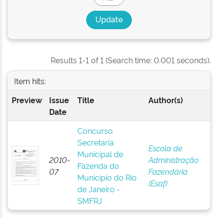
Results 1-1 of 1 (Search time: 0.001 seconds).
Item hits:
Preview
Issue
Title
Author(s)
Date
Concurso
Secretaria
Escola de
Municipal de
2010-
Administração
Fazenda do
07
Fazendária
Município do Rio
(Esaf)
de Janeiro -
SMFRJ