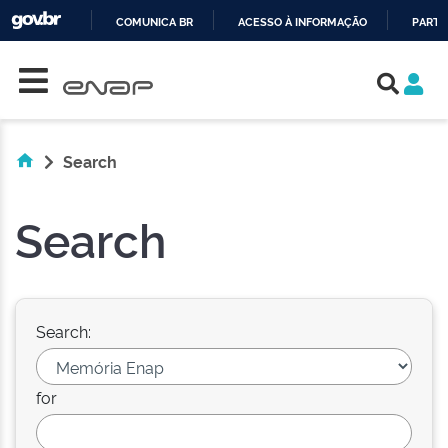
COMUNICA BR
ACESSO À INFORMAÇÃO
PARTI
Skip navigation
IR
PARA
O
CONTEÚDO
Search
Search
Search:
for