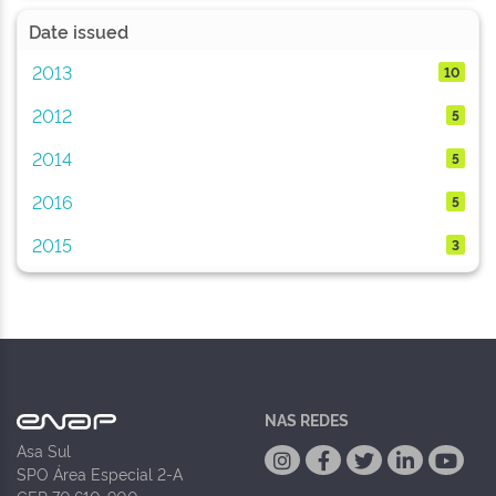
Date issued
2013
10
2012
5
2014
5
2016
5
2015
3
NAS REDES
Asa Sul
SPO Área Especial 2-A