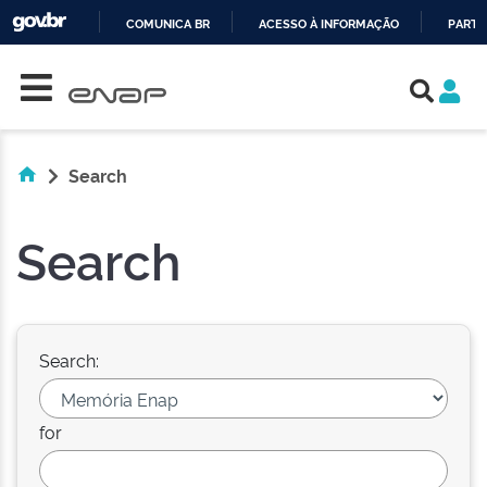
COMUNICA BR
ACESSO À INFORMAÇÃO
PARTI
Skip navigation
IR
PARA
O
CONTEÚDO
Search
Search
Search:
for