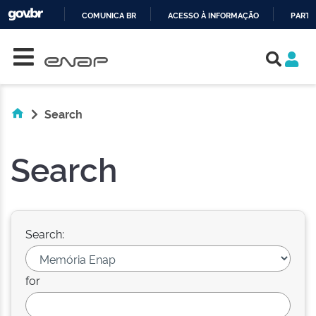
COMUNICA BR
ACESSO À INFORMAÇÃO
PARTI
Skip navigation
IR
PARA
O
CONTEÚDO
Search
Search
Search:
for