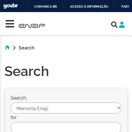
COMUNICA BR
ACESSO À INFORMAÇÃO
PARTI
Skip navigation
IR
PARA
O
CONTEÚDO
Search
Search
Search:
for