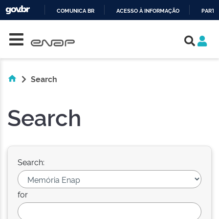
COMUNICA BR
ACESSO À INFORMAÇÃO
PARTI
Skip navigation
IR
PARA
O
CONTEÚDO
Search
Search
Search:
for