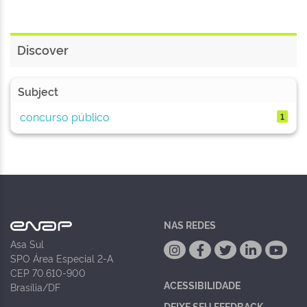
Discover
Subject
concurso público
1
NAS REDES
Asa Sul
SPO Área Especial 2-A
CEP 70.610-900
ACESSIBILIDADE
Brasília/DF
DEIXE SEU FEEDBACK