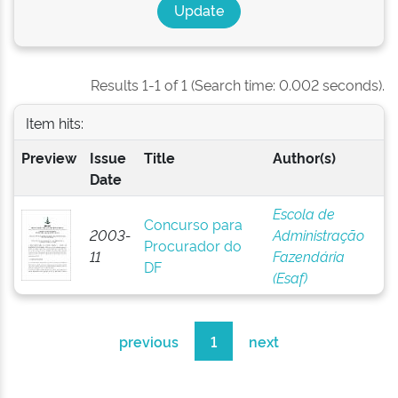
Results 1-1 of 1 (Search time: 0.002 seconds).
Item hits:
Preview
Issue
Title
Author(s)
Date
Escola de
Concurso para
2003-
Administração
Procurador do
11
Fazendária
DF
(Esaf)
previous
1
next