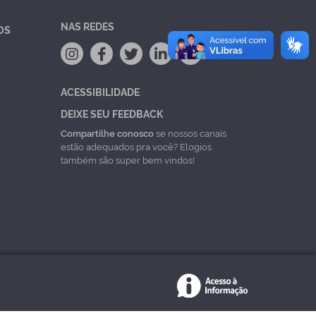
NAS REDES
OS
ACESSIBILIDADE
DEIXE SEU FEEDBACK
Compartilhe conosco
se nossos canais
estão adequados pra você? Elogios
também são super bem vindos!