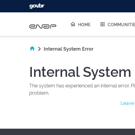
Skip navigation
HOME
COMMUNITI
Internal System Error
Internal System 
The system has experienced an internal error. Pl
problem.
Leave 