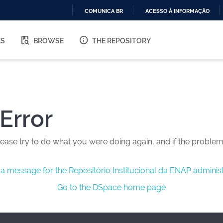
COMUNICA BR
ACESSO À INFORMAÇÃO
IR
PARA
ES
BROWSE
THE REPOSITORY
O
CONTEÚDO
Error
ease try to do what you were doing again, and if the problem 
a message for the Repositório Institucional da ENAP administ
Go to the DSpace home page