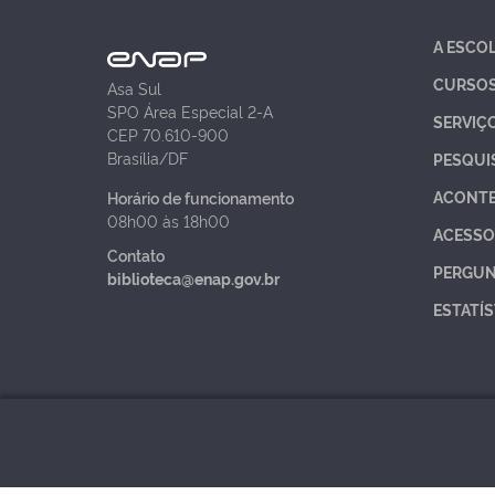
A ESCO
CURSO
Asa Sul
SPO Área Especial 2-A
SERVIÇ
CEP 70.610-900
Brasília/DF
PESQUI
ACONT
Horário de funcionamento
08h00 às 18h00
ACESSO
Contato
PERGUN
biblioteca@enap.gov.br
ESTATÍS