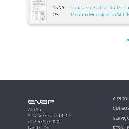
2008-
Concurso Auditor do Tesour
03
Tesouro Municipal da SEFIN
p
A ESCO
CURSO
Asa Sul
SPO Área Especial 2-A
SERVIÇ
CEP 70.610-900
Brasília/DF
PESQUI