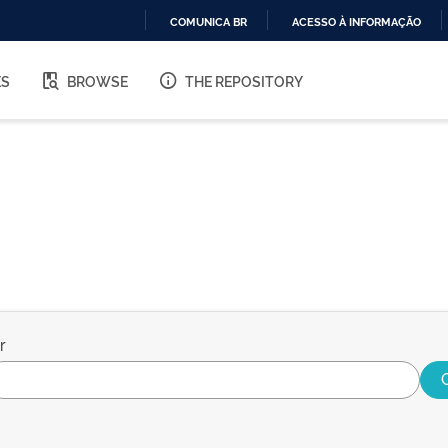
COMUNICA BR
ACESSO À INFORMAÇÃO
IR
PARA
ES
BROWSE
THE REPOSITORY
O
CONTEÚDO
r