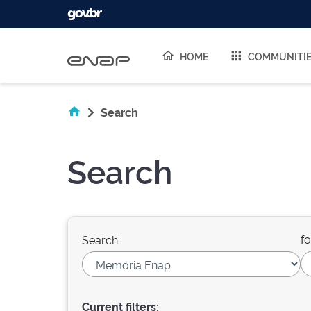
Skip navigation
HOME
COMMUNITI
Search
Search
fo
Search:
Current filters: