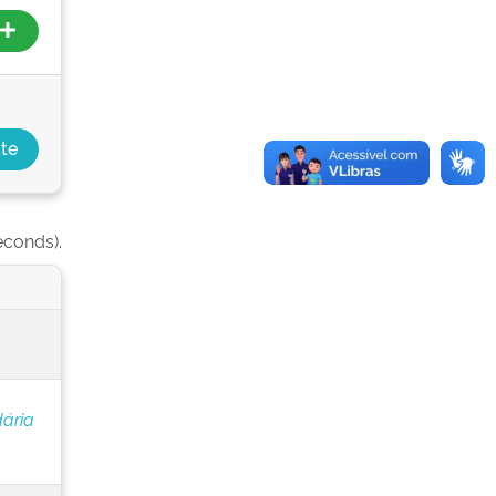
econds).
ária