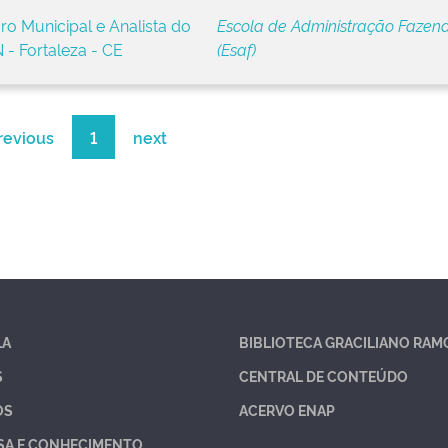
o Municipal e Analista do
Escola de Administração Fazend
 - Fortaleza - CE
(Esaf)
revious
1
next
LA
BIBLIOTECA GRACILIANO RAM
S
CENTRAL DE CONTEÚDO
OS
ACERVO ENAP
SA E CONHECIMENTO