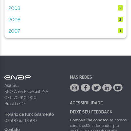
2003
2
2008
2
2007
1
NAS REDES
Asa Sul
SPO Área Especial 2-A
CEP 70.610-900
ACESSIBILIDADE
Brasília/DF
DEIXE SEU FEEDBACK
Horário de funcionamento
Compartilhe conosco
se nossos
08h00 às 18h00
canais estão adequados pra
Contato
você? Elogios também são