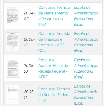
Concurso Técnico
Escola de
2004-
de Planejamento
Administração
02
e Pesquisa do
Fazendária
IPEA
(Esaf)
Concurso Analista
Escola de
2005-
de Finanças e
Administração
12
Controle - AFC -
Fazendária
CGU
(Esaf)
Concurso
Escola de
2005-
Auditor-Fiscal da
Administração
10
Receita Federal -
Fazendária
AFRF
(Esaf)
Escola de
Concurso Técnico
2005-
Administração
da Receita Federal
11
Fazendária
- TRF
(Esaf)