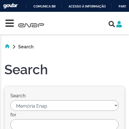
COMUNICA BR
ACESSO À INFORMAÇÃO
PARTI
Skip navigation
IR
PARA
O
CONTEÚDO
Search
Search
Search:
for