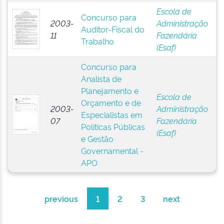
Escola de
Concurso para
2003-
Administração
Auditor-Fiscal do
11
Fazendária
Trabalho
(Esaf)
Concurso para
Analista de
Planejamento e
Escola de
Orçamento e de
2003-
Administração
Especialistas em
07
Fazendária
Políticas Públicas
(Esaf)
e Gestão
Governamental -
APO
previous
1
2
3
next