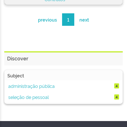
previous
1
next
Discover
Subject
administração pública
4
seleção de pessoal
4