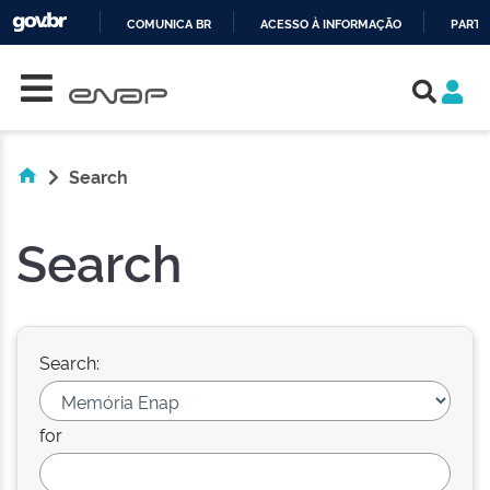
COMUNICA BR
ACESSO À INFORMAÇÃO
PARTI
Skip navigation
IR
PARA
O
CONTEÚDO
Search
Search
Search:
for