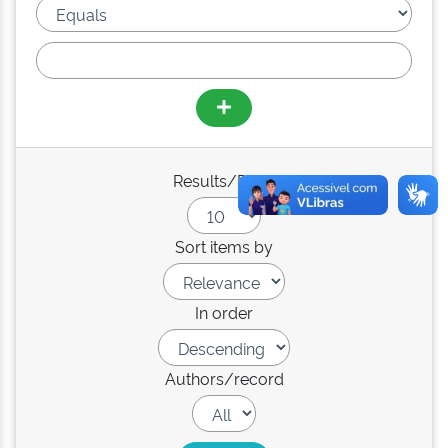
Results/Page
Sort items by
In order
Authors/record