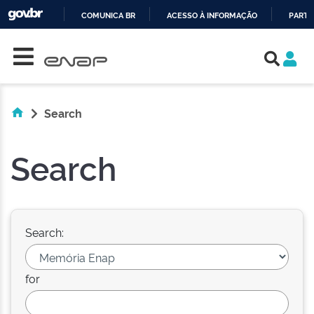
COMUNICA BR
ACESSO À INFORMAÇÃO
PARTI
Skip navigation
IR
PARA
O
CONTEÚDO
Search
Search
Search:
for