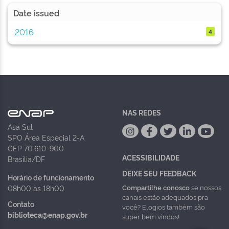
Date issued
2016
4
NAS REDES
Asa Sul
SPO Área Especial 2-A
CEP 70.610-900
ACESSIBILIDADE
Brasília/DF
DEIXE SEU FEEDBACK
Horário de funcionamento
Compartilhe conosco
se nossos
08h00 às 18h00
canais estão adequados pra
Contato
você? Elogios também são
biblioteca@enap.gov.br
super bem vindos!