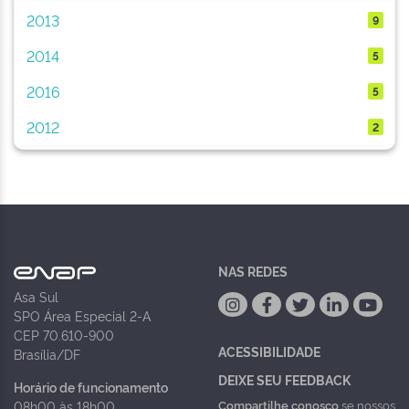
2013
9
2014
5
2016
5
2012
2
NAS REDES
Asa Sul
SPO Área Especial 2-A
CEP 70.610-900
ACESSIBILIDADE
Brasília/DF
DEIXE SEU FEEDBACK
Horário de funcionamento
Compartilhe conosco
se nossos
08h00 às 18h00