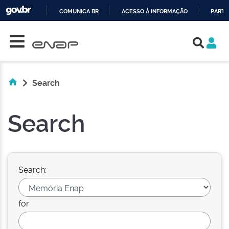
COMUNICA BR
ACESSO À INFORMAÇÃO
PARTI
Skip navigation
IR
PARA
O
CONTEÚDO
Search
Search
Search:
for