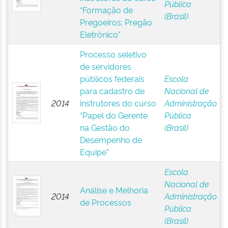
Pública
“Formação de
(Brasil)
Pregoeiros: Pregão
Eletrônico”
Processo seletivo
de servidores
públicos federais
Escola
para cadastro de
Nacional de
2014
instrutores do curso
Administração
“Papel do Gerente
Pública
na Gestão do
(Brasil)
Desempenho de
Equipe”
Escola
Nacional de
Análise e Melhoria
2014
Administração
de Processos
Pública
(Brasil)