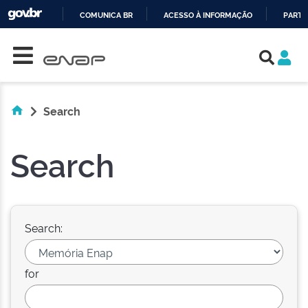
COMUNICA BR
ACESSO À INFORMAÇÃO
PARTI
Skip navigation
IR
PARA
O
CONTEÚDO
Search
Search
Search:
for