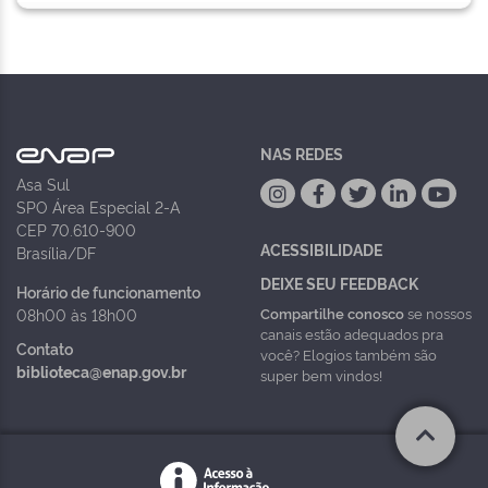
NAS REDES
Asa Sul
SPO Área Especial 2-A
CEP 70.610-900
ACESSIBILIDADE
Brasília/DF
DEIXE SEU FEEDBACK
Horário de funcionamento
Compartilhe conosco
se nossos
08h00 às 18h00
canais estão adequados pra
Contato
você? Elogios também são
biblioteca@enap.gov.br
super bem vindos!