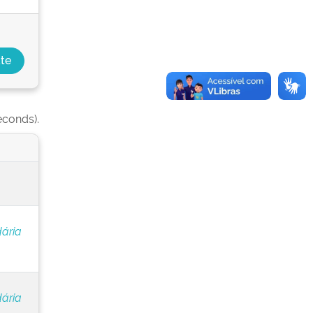
econds).
ária
ária