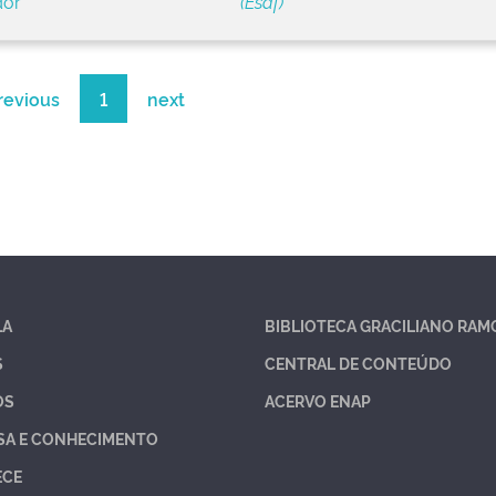
dor
(Esaf)
revious
1
next
LA
BIBLIOTECA GRACILIANO RAM
S
CENTRAL DE CONTEÚDO
OS
ACERVO ENAP
SA E CONHECIMENTO
ECE