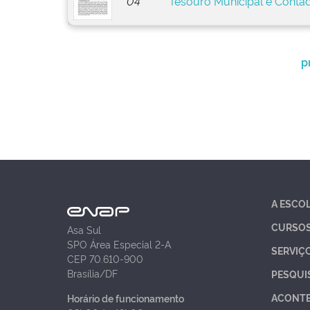
04
Tesouro Municipal e Conta
p
A ESCO
CURSO
Asa Sul
SPO Área Especial 2-A
SERVIÇ
CEP 70.610-900
Brasília/DF
PESQUI
ACONT
Horário de funcionamento