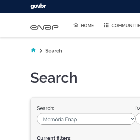
Skip navigation
HOME
COMMUNITI
Search
Search
fo
Search:
Current filters: