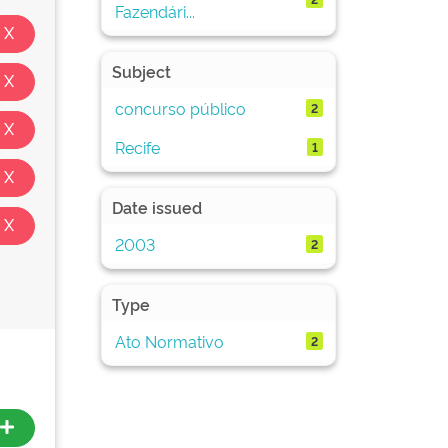
Fazendári...
Subject
concurso público
2
Recife
1
Date issued
2003
2
Type
Ato Normativo
2