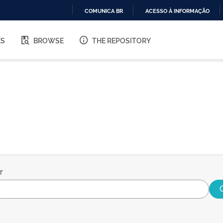
COMUNICA BR
ACESSO À INFORMAÇÃO
IR
PARA
ES
BROWSE
THE REPOSITORY
O
CONTEÚDO
r