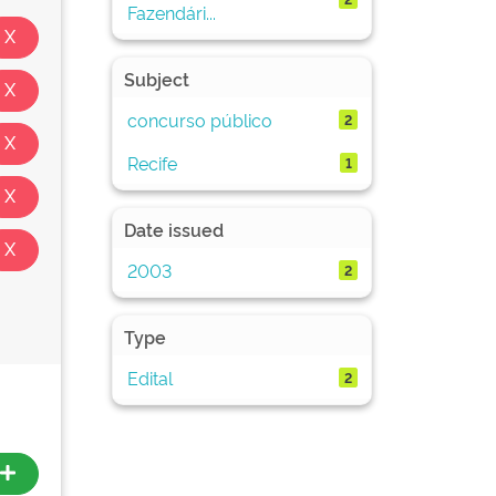
Fazendári...
Subject
concurso público
2
Recife
1
Date issued
2003
2
Type
Edital
2