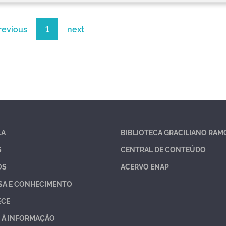
revious
1
next
LA
BIBLIOTECA GRACILIANO RAM
S
CENTRAL DE CONTEÚDO
OS
ACERVO ENAP
SA E CONHECIMENTO
ECE
 À INFORMAÇÃO