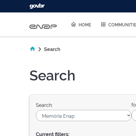
Skip navigation
HOME
COMMUNITI
Search
Search
fo
Search:
Current filters: