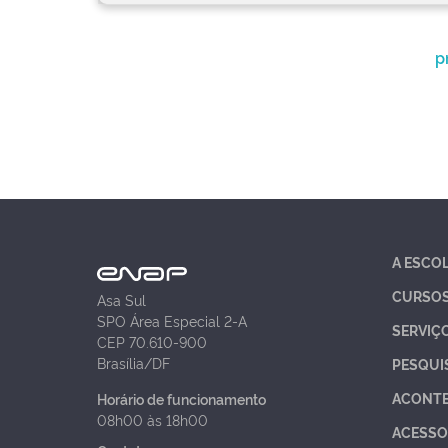
p
A ESCO
CURSO
Asa Sul
SPO Área Especial 2-A
SERVIÇ
CEP 70.610-900
Brasília/DF
PESQUI
ACONT
Horário de funcionamento
08h00 às 18h00
ACESSO