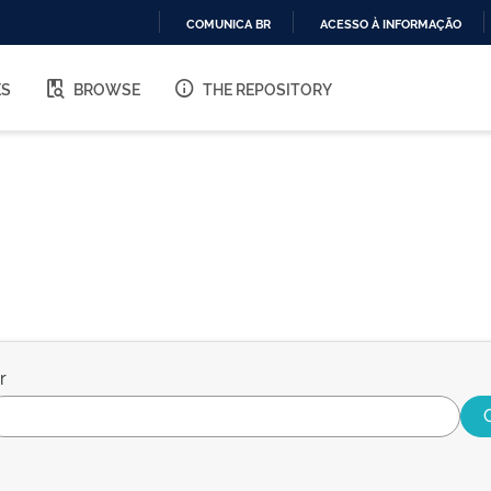
COMUNICA BR
ACESSO À INFORMAÇÃO
IR
PARA
ES
BROWSE
THE REPOSITORY
O
CONTEÚDO
r