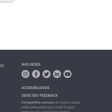
NAS REDES
OS
ACESSIBILIDADE
DEIXE SEU FEEDBACK
Compartilhe conosco
se nossos canais
estão adequados pra você? Elogios
também são super bem vindos!