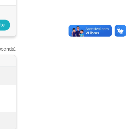
econds).