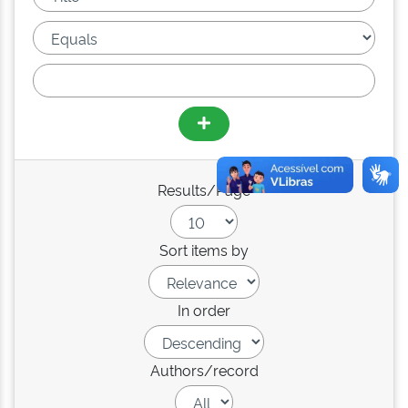
Results/Page
Sort items by
In order
Authors/record