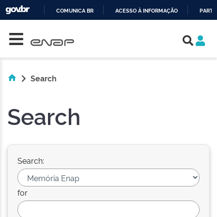
COMUNICA BR
ACESSO À INFORMAÇÃO
PARTI
Skip navigation
IR
PARA
O
CONTEÚDO
Search
Search
Search:
for