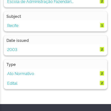
Escola de Administração Fazendári...
2
Subject
Recife
1
Date issued
2003
2
Type
Ato Normativo
2
Edital
2