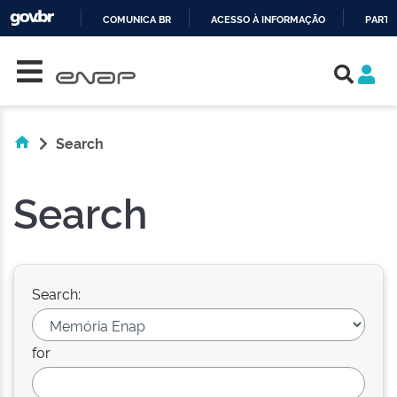
COMUNICA BR
ACESSO À INFORMAÇÃO
PARTI
Skip navigation
IR
PARA
O
CONTEÚDO
Search
Search
Search:
for