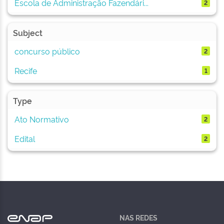
Escola de Administração Fazendári...
2
Subject
concurso público
2
Recife
1
Type
Ato Normativo
2
Edital
2
NAS REDES