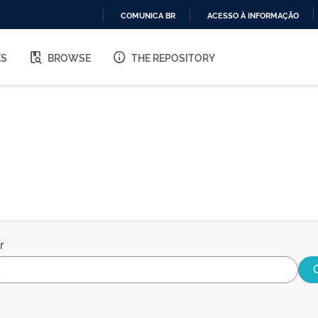
COMUNICA BR
ACESSO À INFORMAÇÃO
IR
PARA
ES
BROWSE
THE REPOSITORY
O
CONTEÚDO
r