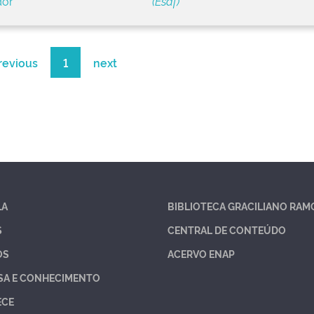
dor
(Esaf)
revious
1
next
LA
BIBLIOTECA GRACILIANO RAM
S
CENTRAL DE CONTEÚDO
OS
ACERVO ENAP
SA E CONHECIMENTO
ECE