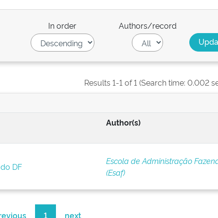
In order
Authors/record
Results 1-1 of 1 (Search time: 0.002 s
Author(s)
Escola de Administração Fazen
 do DF
(Esaf)
revious
1
next