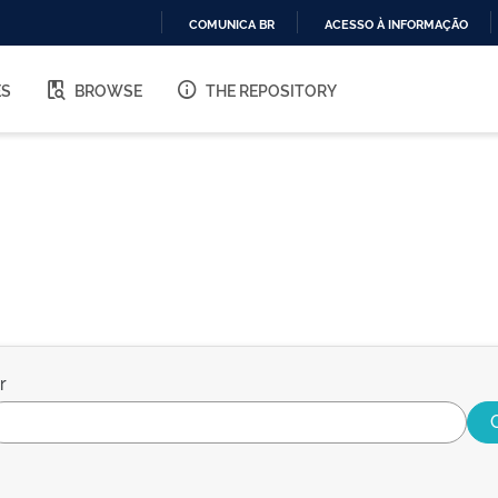
COMUNICA BR
ACESSO À INFORMAÇÃO
IR
PARA
ES
BROWSE
THE REPOSITORY
O
CONTEÚDO
r