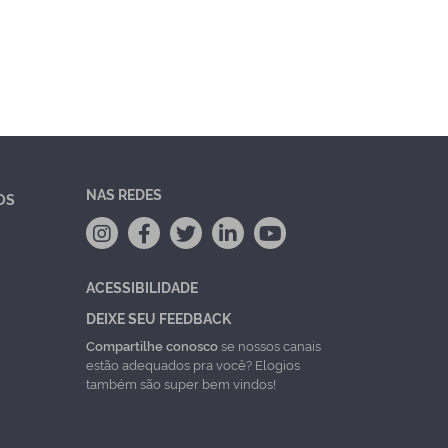
NAS REDES
OS
ACESSIBILIDADE
DEIXE SEU FEEDBACK
Compartilhe conosco
se nossos canais
estão adequados pra você? Elogios
também são super bem vindos!