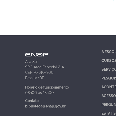
A ESCO
CURSO
Asa Sul
SPO Área Especial 2-A
SERVIÇ
CEP 70.610-900
Brasília/DF
PESQUI
ACONT
Horário de funcionamento
08h00 às 18h00
ACESSO
Contato
PERGUN
biblioteca@enap.gov.br
ESTATÍS