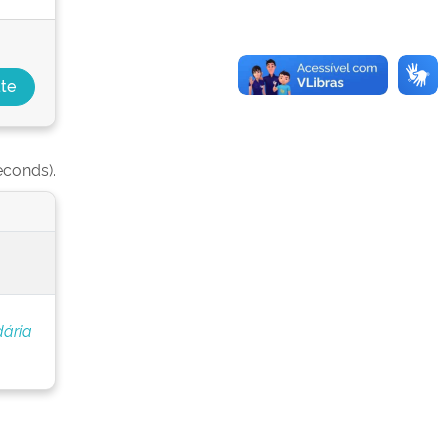
econds).
dária