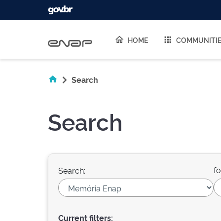
Skip navigation
HOME
COMMUNITI
Search
Search
fo
Search:
Current filters: