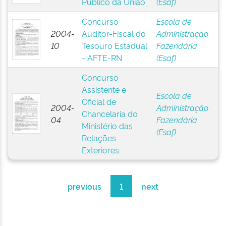
Público da União
(Esaf)
Concurso
Escola de
2004-
Auditor-Fiscal do
Administração
10
Tesouro Estadual
Fazendária
- AFTE-RN
(Esaf)
Concurso
Assistente e
Escola de
Oficial de
2004-
Administração
Chancelaria do
04
Fazendária
Ministério das
(Esaf)
Relações
Exteriores
previous
1
next