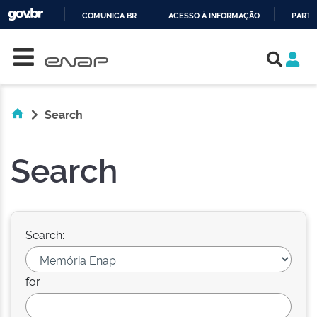
COMUNICA BR
ACESSO À INFORMAÇÃO
PARTI
Skip navigation
IR
PARA
O
CONTEÚDO
Search
Search
Search:
for