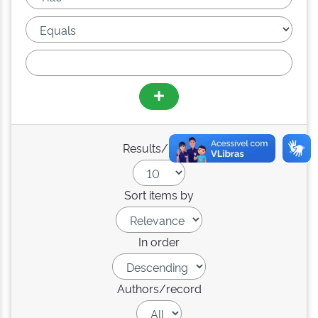
Results/Page
Sort items by
In order
Authors/record