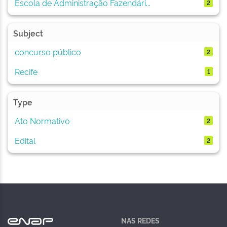
Escola de Administração Fazendári...
2
Subject
concurso público
2
Recife
1
Type
Ato Normativo
2
Edital
2
NAS REDES