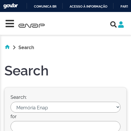
COMUNICA BR
ACESSO À INFORMAÇÃO
PARTI
Skip navigation
IR
PARA
O
CONTEÚDO
Search
Search
Search:
for