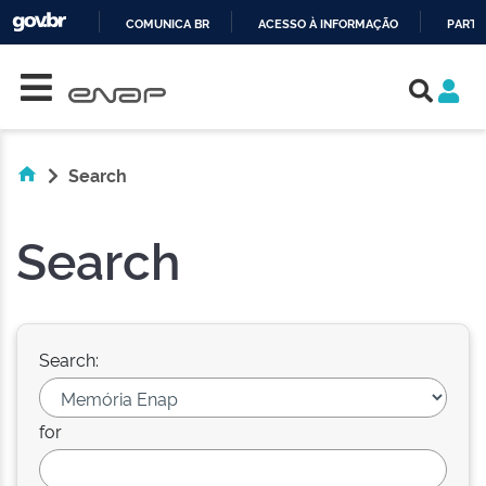
COMUNICA BR
ACESSO À INFORMAÇÃO
PARTI
Skip navigation
IR
PARA
O
CONTEÚDO
Search
Search
Search:
for