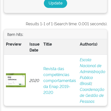
Results 1-1 of 1 (Search time: 0.001 seconds).
Item hits:
Preview
Issue
Title
Author(s)
Date
Escola
Nacional de
Revista das
Administração
competências
Pública
2020
comportamentais
(Brasil)
;
da Enap 2019-
Coordenação
2020
de Gestão de
Pessoas