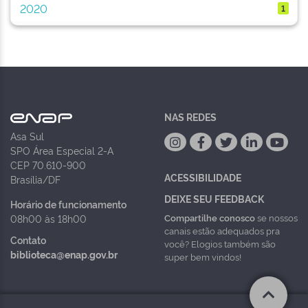
2020
1
NAS REDES
Asa Sul
SPO Área Especial 2-A
CEP 70.610-900
ACESSIBILIDADE
Brasília/DF
DEIXE SEU FEEDBACK
Horário de funcionamento
Compartilhe conosco
se nossos
08h00 às 18h00
canais estão adequados pra
Contato
você? Elogios também são
biblioteca@enap.gov.br
super bem vindos!